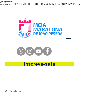
google-site-
verification=ZkYoQQJ17T0D_n84yhfXke4HvZbDQga3ST29M2H77GY
Inscreva-se já
Publicidade