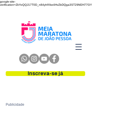
google-site-
verification=ZkYoQQJ17T0D_n84yhfXke4HvZbDQga3ST29M2H77GY
Inscreva-se já
Publicidade