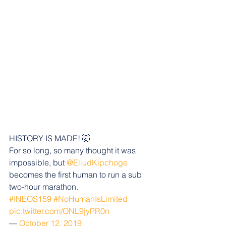
HISTORY IS MADE! 🤯
For so long, so many thought it was 
impossible, but 
@EliudKipchoge
becomes the first human to run a sub 
two-hour marathon.
#INEOS159
#NoHumanIsLimited
pic.twitter.com/ONL9jyPR0n
— 
October 12, 2019