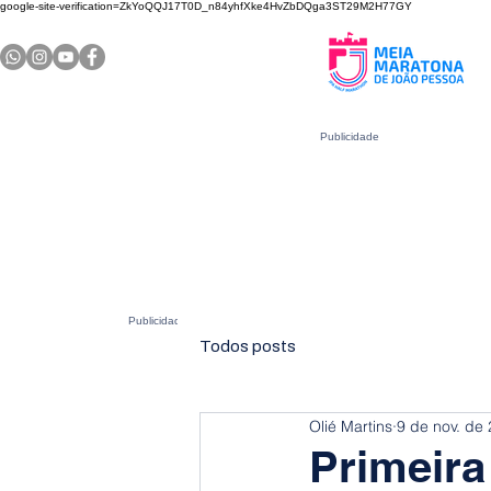
google-site-verification=ZkYoQQJ17T0D_n84yhfXke4HvZbDQga3ST29M2H77GY
Publicidade
Publicidade
Todos posts
Olié Martins
9 de nov. de
Primeir