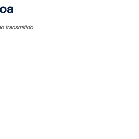
soa
o transmitido 