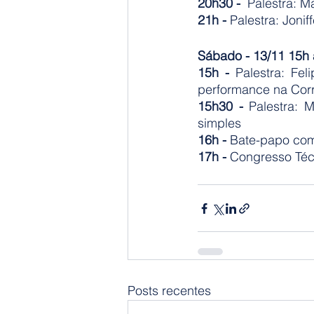
20h30 -
  Palestra: 
21h - 
Palestra: Jonif
Sábado - 13/11 15h 
15h -
 Palestra: Fe
performance na Cor
15h30 -
 Palestra: 
simples
16h -
 Bate-papo com
17h -
 Congresso Téc
Posts recentes