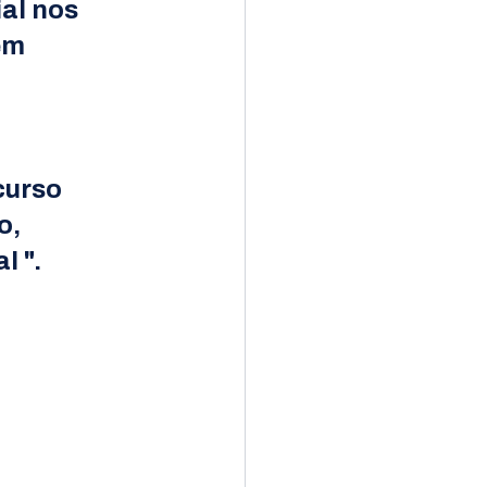
l nos 
em 
curso 
, 
l ".