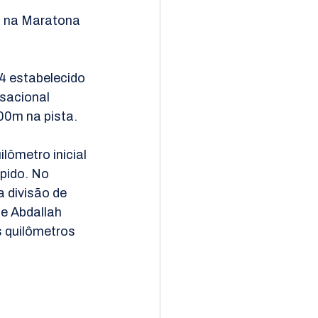
 na Maratona 
4 estabelecido 
sacional 
0m na ​​pista.
lômetro inicial 
pido. No 
 divisão de 
e Abdallah 
 quilômetros 