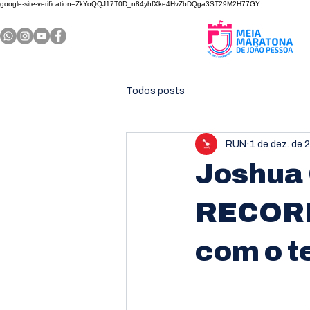
google-site-verification=ZkYoQQJ17T0D_n84yhfXke4HvZbDQga3ST29M2H77GY
Todos posts
RUN
1 de dez. de 
Joshua 
RECORD
com o t