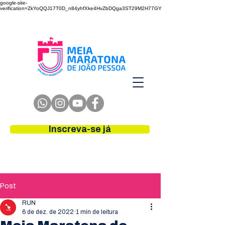
google-site-
verification=ZkYoQQJ17T0D_n84yhfXke4HvZbDQga3ST29M2H77GY
Inscreva-se já
Post
RUN
6 de dez. de 2022
1 min de leitura