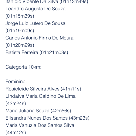
Itanicio Vicente Da Silva (01h13m49s)
Leandro Augusto De Souza 
(01h15m39s)
Jorge Luiz Lutero De Sousa 
(01h19m09s)
Carlos Antonio Firmo De Moura 
(01h20m29s)
Batista Ferreira (01h21m03s)	
Categoria 10km:
Feminino:
Rosicleide Silveira Alves (41m11s)
Lindalva Maria Galdino De Lima 
(42m24s)
Maria Juliana Souza (42m56s)
Elisandra Nunes Dos Santos (43m23s)
Maria Vanuzia Dos Santos Silva 
(44m12s)