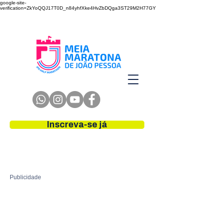
google-site-
verification=ZkYoQQJ17T0D_n84yhfXke4HvZbDQga3ST29M2H77GY
Inscreva-se já
Publicidade