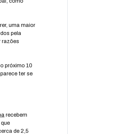
soal, como 
er, uma maior 
dos pela 
 razões 
o próximo 10 
parece ter se 
oa
 recebem 
, que 
erca de 2,5 