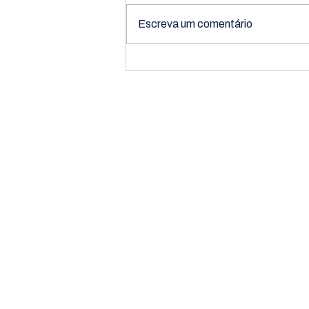
Escreva um comentário
Confira os vencedores
da Meia Maratona de
João Pessoa 2025