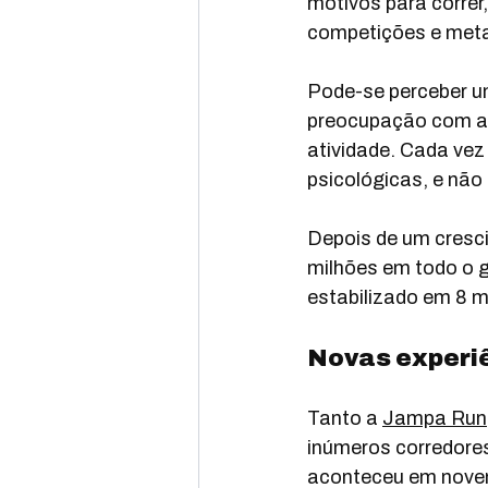
motivos para correr,
competições e met
Pode-se perceber u
preocupação com a e
atividade. Cada vez
psicológicas, e não 
Depois de um cresc
milhões em todo o gl
estabilizado em 8 m
Novas experi
Tanto a 
Jampa Run
inúmeros corredores
aconteceu em novemb