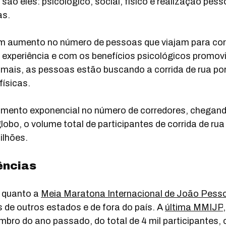
 são eles: psicológico, social, físico e realização pes
as.
m aumento no número de pessoas que viajam para corr
xperiência e com os benefícios psicológicos promovi
 mais, as pessoas estão buscando a corrida de rua por
físicas.
imento exponencial no número de corredores, chegand
obo, o volume total de participantes de corrida de rua 
ilhões.
ências
 quanto a 
Meia Maratona Internacional de João Pess
 de outros estados e de fora do país. A 
última MMIJP
ro do ano passado, do total de 4 mil participantes, c