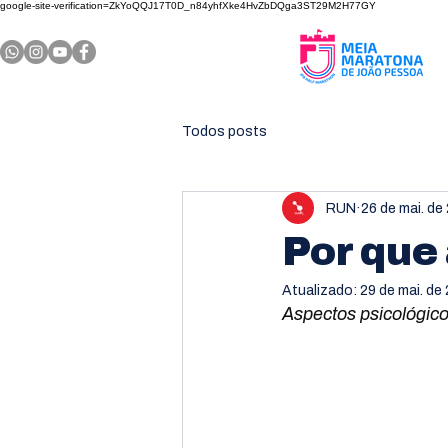
google-site-verification=ZkYoQQJ17T0D_n84yhfXke4HvZbDQga3ST29M2H77GY
Todos posts
RUN
26 de mai. de
Por que
Atualizado:
29 de mai. de
Aspectos psicológicos