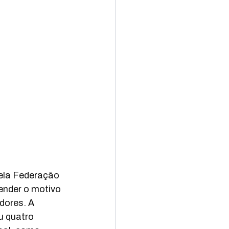
pela Federação 
ender o motivo 
dores. A 
 quatro 