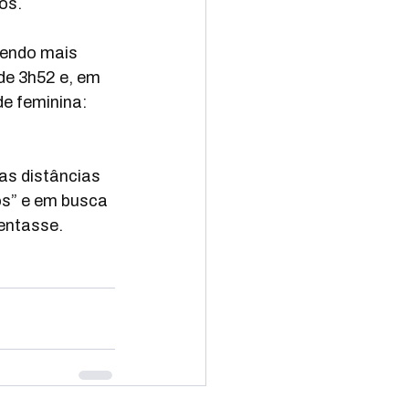
os.
endo mais 
e 3h52 e, em 
e feminina: 
s distâncias 
os” e em busca 
entasse.