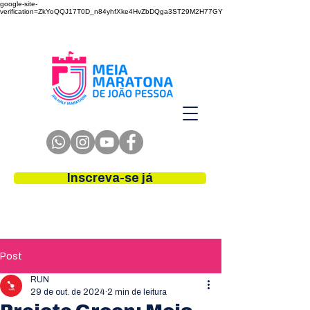
google-site-
verification=ZkYoQQJ17T0D_n84yhfXke4HvZbDQga3ST29M2H77GY
Inscreva-se já
Post
RUN
29 de out. de 2024
2 min de leitura