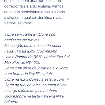
um meme com duas tabelas: a do 
corredor raiz e a do Nutella. Vamos 
colocá-la semelhante abaixo e você 
avalia com qual se identifica mais. 
Vamos lá? Você:
Corre sem camisa x Corre com 
camisetas de provas
Faz longão ou treinos e não posta 
nada x Posta tudo, tudo mesmo
Usa o Rainha de R$70 x Asics Eva Gel 
Max Plus de R$1.000
Corre com short de jogar bola x Corre 
com bermuda Dry Fit stretch
Corre na rua x Corre na esteira com TV
Corre na rua, na lama, no mato x Não 
estrago o tênis de jeito nenhum
Suor escorre na testa x Viseira Nike 
colorida