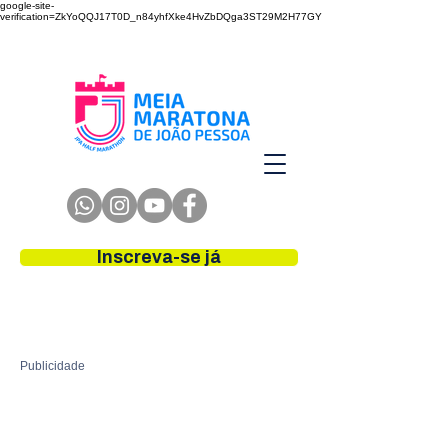
google-site-
verification=ZkYoQQJ17T0D_n84yhfXke4HvZbDQga3ST29M2H77GY
Inscreva-se já
Publicidade