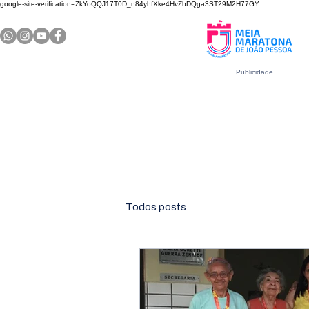
google-site-verification=ZkYoQQJ17T0D_n84yhfXke4HvZbDQga3ST29M2H77GY
Publicidade
Todos posts