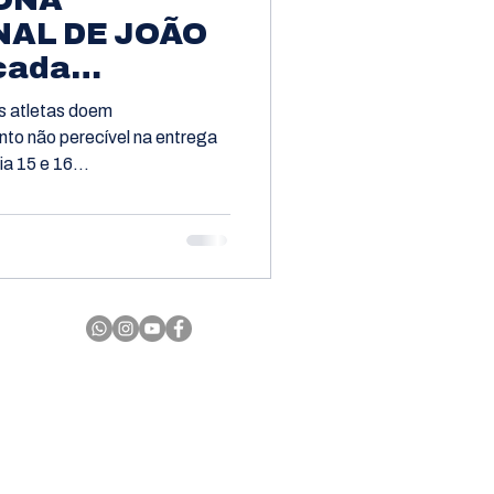
NAL DE JOÃO
cada
a Lar dos
s atletas doem
a do AMEM
nto não perecível na entrega
a 15 e 16...