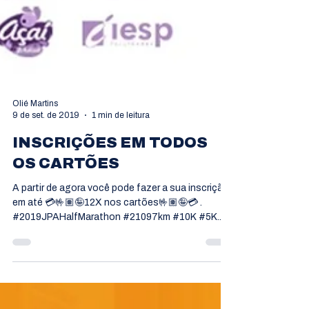
Olié Martins
9 de set. de 2019
1 min de leitura
INSCRIÇÕES EM TODOS
OS CARTÕES
A partir de agora você pode fazer a sua inscrição
em até 💳🤟🏽🤪12X nos cartões🤟🏽🤪💳 .
#2019JPAHalfMarathon #21097km #10K #5K...