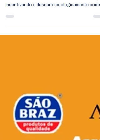
A faculdade IESP e a MMJPA vem levantando
essa bandeira nas corridas de rua desde 2018,
incentivando o descarte ecologicamente correto.
...