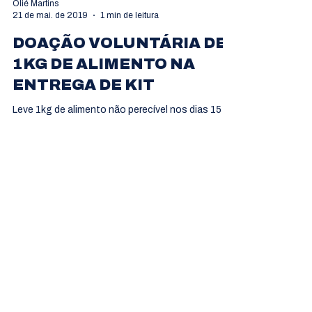
Olié Martins
21 de mai. de 2019
1 min de leitura
DOAÇÃO VOLUNTÁRIA DE
1KG DE ALIMENTO NA
ENTREGA DE KIT
Leve 1kg de alimento não perecível nos dias 15 e
16 de novembro na entrega de kit, a doação é
voluntária. Todos os alimentos serão doados...