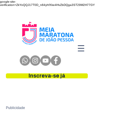
google-site-
verification=ZkYoQQJ17T0D_n84yhfXke4HvZbDQga3ST29M2H77GY
Inscreva-se já
Publicidade